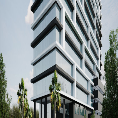
Status:
Projeto
PROJETO ANTERIOR
TODOS OS PROJETOS
PRÓXIMO PROJETO
Graphitar
Arquitetura
FÁBIO AMADOR - CAU A16219-1
© 2026 Graphitar Arquitetura. Todos os direitos
reservados.
Rua Alcides Torres Diniz, 70, Sala 306